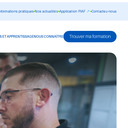
nformations pratiques
Nos actualités
Application PIAF
Contactez-nous
Trouver ma formation
S ET APPRENTISSAGE
NOUS CONNAÎTRE
ormations
omplémentaires
modules de formation ciblés pour développer