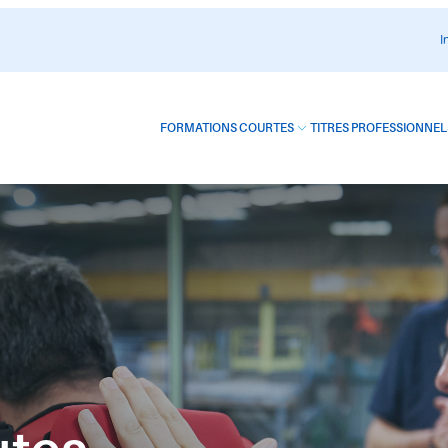
I
FORMATIONS COURTES
TITRES PROFESSIONNEL
Formations
F
métiers
c
 qui
Des modules de formation courts et ciblés,
Des 