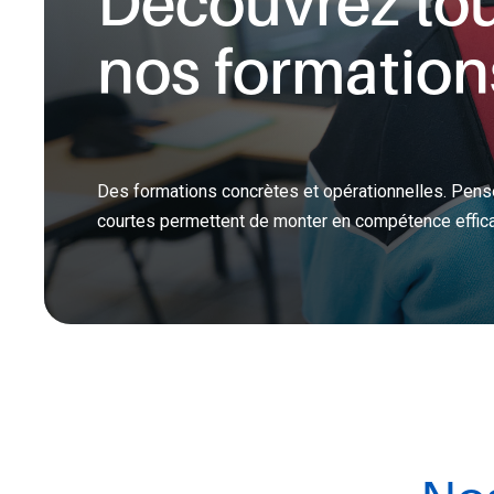
Découvrez to
sauvent, prévenir les risques professionnels et
respecter les obligations réglementaires.
nos formation
AIPR
CACES® ET AUTORISATIONS DE CONDUITE
ÉLECTRICITÉ
Des formations concrètes et opérationnelles. Pensé
SST ET INCENDIE
courtes permettent de monter en compétence effica
TRAVAIL EN HAUTEUR ET ÉCHAFAUDAGE
MAINTENANCE DU MATÉRIEL TRÈS HAUTE PRESSI
(THP)