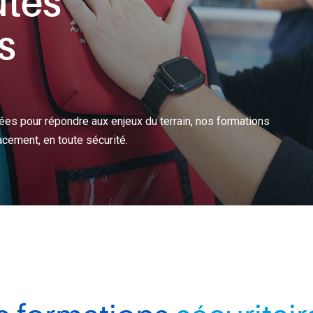
utes
permettant de renforcer rapidement son expertise et
vos 
de maîtriser les compétences clés d'un métier.
s
FERROVIAIRE
PAYSAGE
es pour répondre aux enjeux du terrain, nos formations
cement, en toute sécurité.
ON