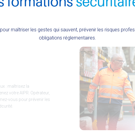
s formations
sécuritair
our maîtriser les gestes qui sauvent, prévenir les risques profes
obligations réglementaires.
x : maîtrisez la
enez votre AIPR. Opérateur,
mez-vous pour prévenir les
écurité.