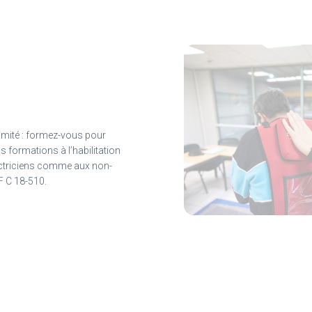
imité : formez-vous pour
os formations à l’habilitation
ectriciens comme aux non-
F C 18-510.