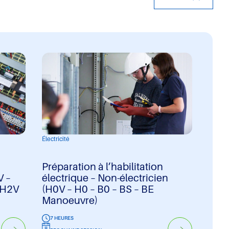
Électricité
Préparation à l’habilitation
V –
électrique – Non-électricien
 H2V
(H0V – H0 – B0 – BS – BE
Manoeuvre)
7 HEURES