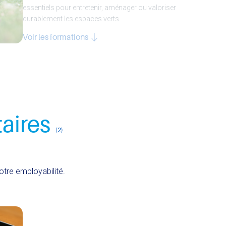
essentiels pour entretenir, aménager ou valoriser
durablement les espaces verts.
Voir les formations
aires
(2)
tre employabilité.